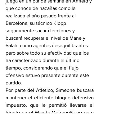
juega en un par de semana en Anfield y 
que conoce de hazañas como la 
realizada el año pasado frente al 
Barcelona, su técnico Klopp 
seguramente sacará lecciones y 
buscará recuperar el nivel de Mane y 
Salah, como agentes desequilibrantes 
pero sobre todo su efectividad que los 
ha caracterizado durante el último 
tiempo, considerando que el flujo 
ofensivo estuvo presente durante este 
partido.
Por parte del Atlético, Simeone buscará 
mantener el eficiente bloque defensivo 
impuesto, que le permitió llevarse el 
triunfo en el Wanda Metropolitano pero 
deberá considerar el bajo rendimiento 
de  dos jugadores como A. Correa y T. 
Lemar, pensando que en el banco de 