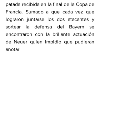
patada recibida en la final de la Copa de 
Francia. Sumado a que cada vez que 
lograron juntarse los dos atacantes y 
sortear la defensa del Bayern se 
encontraron con la brillante actuación 
de Neuer quien impidió que pudieran 
anotar.
Otra baja sensible del cuadro parisino 
fue la extraña salida del lateral derecho 
Thomas Meunier, quien quedó libre y 