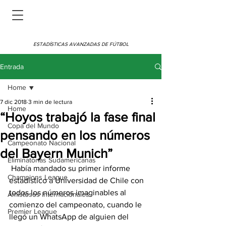
ESTADÍSTICAS AVANZADAS DE FÚTBOL
Entrada
Home
7 dic 2018
3 min de lectura
Home
“Hoyos trabajó la fase final
Copa del Mundo
pensando en los números
Campeonato Nacional
del Bayern Munich”
Eliminatorias Sudamericanas
 Había mandado su primer informe 
Champions League
estadístico a Universidad de Chile con 
todos los números imaginables al 
Amistosos Internacionales
comienzo del campeonato, cuando le 
Premier League
llegó un WhatsApp de alguien del 