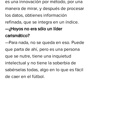
es una innovación por método, por una 
manera de mirar, y después de procesar 
los datos, obtienes información 
refinada, que se integra en un índice.
—¿Hoyos no era sólo un líder 
carismático?
—Para nada, no se queda en eso. Puede 
que parta de ahí, pero es una persona 
que se nutre, tiene una inquietud 
intelectual y no tiene la soberbia de 
sabérselas todas, algo en lo que es fácil 
de caer en el fútbol.
—¿Cuáles fueron los mejores números 
en la U?
—Esto se integra con el sentido común 
del fútbol. Lorenzo Reyes, Matías 
Rodríguez, Johny Herrera, Beausejour y 
Mora son los mejores del semestre. El 
tema son los detalles, y ahí viene la 