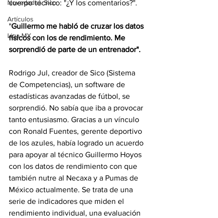
Novedades Sico
cuerpo técnico: "¿Y los comentarios?". 
Artículos
"
Guillermo me habló de cruzar los datos 
Liga MX
físicos con los de rendimiento. Me 
sorprendió de parte de un entrenador".
Rodrigo Jul, creador de Sico (Sistema 
de Competencias), un software de 
estadísticas avanzadas de fútbol, se 
sorprendió. No sabía que iba a provocar 
tanto entusiasmo. Gracias a un vínculo 
con Ronald Fuentes, gerente deportivo 
de los azules, había logrado un acuerdo 
para apoyar al técnico Guillermo Hoyos 
con los datos de rendimiento con que 
también nutre al Necaxa y a Pumas de 
México actualmente. Se trata de una 
serie de indicadores que miden el 
rendimiento individual, una evaluación 