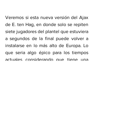
Veremos si esta nueva versión del Ajax 
de E. ten Hag, en donde solo se repiten 
siete jugadores del plantel que estuviera 
a segundos de la final puede volver a 
instalarse en lo más alto de Europa. Lo 
que seria algo épico para los tiempos 
actuales considerando que tiene una 
plantilla de 339,30 millones € según 
transfermarkt, muy por debajo de los 
favoritos como el Bayern Múnich (819,50 
mill. €), Liverpool (866,50 mill. €), PSG 
(927,70 mill. €), Chelsea (891,50 mill. €) 
y Manchester City (1.08 mil mill. €). 
Habrá que esperar hasta finales de 
febrero para ver como el Ajax continua 
su camino a la gloria, en su intención de 
volver a ser campeón de Europa cuando 