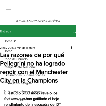
ESTADÍSTICAS AVANZADAS DE FÚTBOL
Entrada
Home
2 nov 2016
3 min de lectura
Home
Las razones de por qué
Copa del Mundo
Pellegrini no ha logrado
Campeonato Nacional
rendir con el Manchester
Eliminatorias Sudamericanas
City en la Champions
Champions League
Amistosos Internacionales
El estudio SICO index reveló los 
factores que han gatillado el bajo 
Premier League
rendimiento de la escuadra del DT 