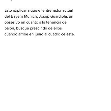
Esto explicaría que el entrenador actual 
del Bayern Munich, Josep Guardiola, un 
obsesivo en cuanto a la tenencia de 
balón, busque prescindir de ellos 
cuando arribe en junio al cuadro celeste.
De esta manera, el estudio le daría la 
razón al adiestrador español en cuanto 
a la confección de su futuro plantel y 
dejaría de manifiesto la razones por las 
que Pellegrini no ha podido triunfar con 
el conjunto de Manchester en la 
Champions.
Novedades Sico