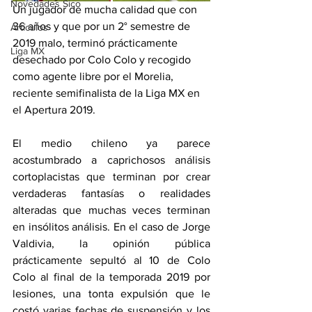
Novedades Sico
Un jugador de mucha calidad que con 
36 años y que por un 2° semestre de 
Artículos
2019 malo, terminó prácticamente 
Liga MX
desechado por Colo Colo y recogido 
como agente libre por el Morelia, 
reciente semifinalista de la Liga MX en 
el Apertura 2019.
El medio chileno ya parece 
acostumbrado a caprichosos análisis 
cortoplacistas que terminan por crear 
verdaderas fantasías o realidades 
alteradas que muchas veces terminan 
en insólitos análisis. En el caso de Jorge 
Valdivia, la opinión pública 
prácticamente sepultó al 10 de Colo 
Colo al final de la temporada 2019 por 
lesiones, una tonta expulsión que le 
costó varias fechas de suspensión y los 