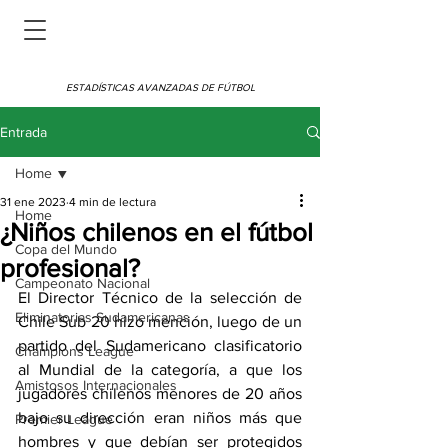
ESTADÍSTICAS AVANZADAS DE FÚTBOL
Entrada
Home
31 ene 2023
4 min de lectura
Home
¿Niños chilenos en el fútbol
Copa del Mundo
profesional?
Campeonato Nacional
El Director Técnico de la selección de 
Eliminatorias Sudamericanas
Chile Sub 20 hizo mención, luego de un 
partido del Sudamericano clasificatorio 
Champions League
al Mundial de la categoría, a que los 
Amistosos Internacionales
jugadores chilenos menores de 20 años 
bajo su dirección eran niños más que 
Premier League
hombres y que debían ser protegidos 