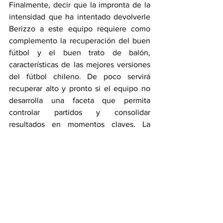
Finalmente, decir que la impronta de la 
intensidad que ha intentado devolverle 
Berizzo a este equipo requiere como 
complemento la recuperación del buen 
fútbol y el buen trato de balón, 
características de las mejores versiones 
del fútbol chileno. De poco servirá 
recuperar alto y pronto si el equipo no 
desarrolla una faceta que permita 
controlar partidos y consolidar 
resultados en momentos claves. La 
pérdida de identidad de juego que 
sufrió Chile en el período de Rueda no 
logró ser corregida por Lasarte que se 
terminó perdiendo en una larga lista de 
alternativas, pero que en partidos de 
máxima exigencia puede costar muy 
caro como ya le pasó a Chile para 
quedarse fuera del Mundial por segunda 