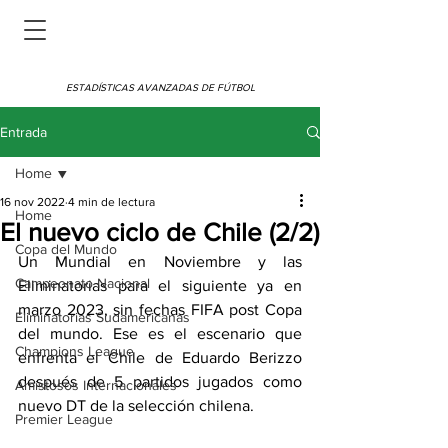
ESTADÍSTICAS AVANZADAS DE FÚTBOL
Entrada
Home
16 nov 2022
4 min de lectura
Home
El nuevo ciclo de Chile (2/2)
Copa del Mundo
Un Mundial en Noviembre y las 
Campeonato Nacional
Eliminatorias para el siguiente ya en 
marzo 2023, sin fechas FIFA post Copa 
Eliminatorias Sudamericanas
del mundo. Ese es el escenario que 
Champions League
enfrenta el Chile de Eduardo Berizzo 
después de 5 partidos jugados como 
Amistosos Internacionales
nuevo DT de la selección chilena.
Premier League