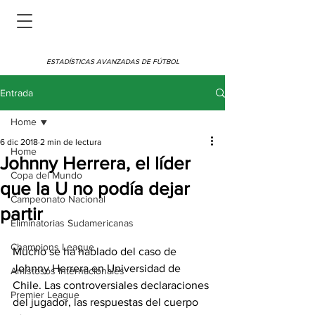
ESTADÍSTICAS AVANZADAS DE FÚTBOL
Entrada
Home
6 dic 2018
2 min de lectura
Home
Johnny Herrera, el líder
Copa del Mundo
que la U no podía dejar
Campeonato Nacional
partir
Eliminatorias Sudamericanas
Champions League
Mucho se ha hablado del caso de 
Johnny Herrera en Universidad de 
Amistosos Internacionales
Chile. Las controversiales declaraciones 
Premier League
del jugador, las respuestas del cuerpo 