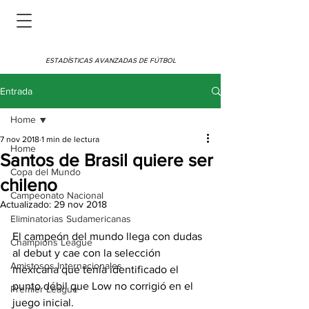
ESTADÍSTICAS AVANZADAS DE FÚTBOL
Entrada
Home
7 nov 2018
1 min de lectura
Home
Santos de Brasil quiere ser
Copa del Mundo
chileno
Campeonato Nacional
Actualizado:
29 nov 2018
Eliminatorias Sudamericanas
El campeón del mundo llega con dudas 
Champions League
al debut y cae con la selección 
Amistosos Internacionales
mexicana que tenía identificado el 
punto débil que Low no corrigió en el 
Premier League
juego inicial.