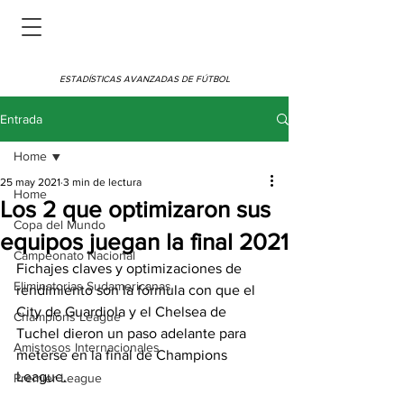
ESTADÍSTICAS AVANZADAS DE FÚTBOL
Entrada
Home
25 may 2021
3 min de lectura
Home
Los 2 que optimizaron sus
Copa del Mundo
equipos juegan la final 2021
Campeonato Nacional
Fichajes claves y optimizaciones de 
Eliminatorias Sudamericanas
rendimiento son la fórmula con que el 
City de Guardiola y el Chelsea de 
Champions League
Tuchel dieron un paso adelante para 
Amistosos Internacionales
meterse en la final de Champions 
League.
Premier League