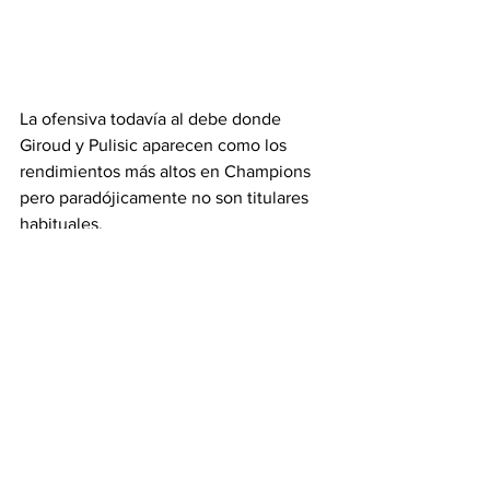
La ofensiva todavía al debe donde 
Giroud y Pulisic aparecen como los 
rendimientos más altos en Champions 
pero paradójicamente no son titulares 
habituales.
Veremos si en la final inglesa el City 
logra romper la sólida defensa del 
Chelsea con el característico juego de 
alta posesión sin caer en la trampa de 
las contras rápidas que probablemente 
intentará explotar Chelsea. La presencia 
de Pulisic como titular podría ser una de 
las sorpresas de Tuchel entre los 
titulares para explotar los 6 