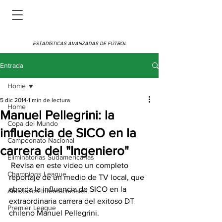
ESTADÍSTICAS AVANZADAS DE FÚTBOL
Entrada
Home
5 dic 2014
1 min de lectura
Home
Manuel Pellegrini: la
Copa del Mundo
influencia de SICO en la
Campeonato Nacional
carrera del "Ingeniero"
Eliminatorias Sudamericanas
 Revisa en este video un completo 
Champions League
reportaje de un medio de TV local, que 
aborda la influencia de SICO en la 
Amistosos Internacionales
extraordinaria carrera del exitoso DT 
Premier League
chileno Manuel Pellegrini.  