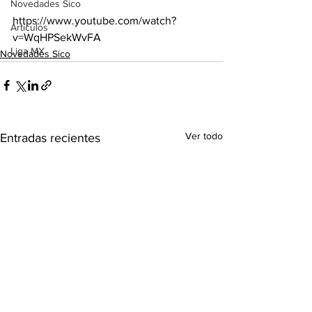
Novedades Sico
https://www.youtube.com/watch?
Artículos
v=WqHPSekWvFA
Liga MX
Novedades Sico
Ver todo
Entradas recientes