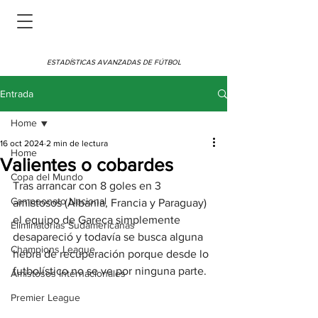
ESTADÍSTICAS AVANZADAS DE FÚTBOL
Entrada
Home
16 oct 2024
2 min de lectura
Home
Valientes o cobardes
Copa del Mundo
Tras arrancar con 8 goles en 3 
Campeonato Nacional
amistosos (Albania, Francia y Paraguay) 
el equipo de Gareca simplemente 
Eliminatorias Sudamericanas
desapareció y todavía se busca alguna 
Champions League
hebra de recuperación porque desde lo 
futbolístico no se ve por ninguna parte.
Amistosos Internacionales
Premier League