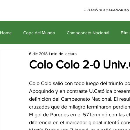
ESTADÍSTICAS AVANZADAS 
Home
Copa del Mundo
Campeonato Nacional
Elim
6 dic 2018
1 min de lectura
Amistosos Internacionales
Premier League
Novedad
Colo Colo 2-0 Univ.
Colo Colo salió con todo luego del triunfo 
Apoquindo y en contraste U.Católica presentó
definición del Campeonato Nacional. El resu
cruzados que de milagro terminaron perdiend
El gol de Paredes en el 57´terminó con las 
diferencia en el marcador global intentó con