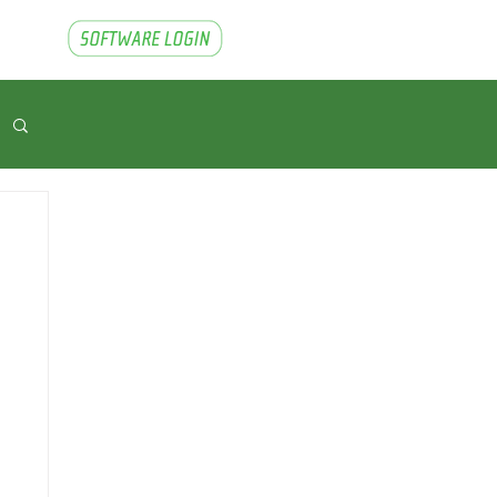
___
___