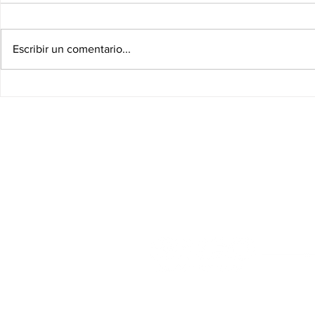
Escribir un comentario...
El ritmo en el fútbol
Johnny Herre
U no podía d