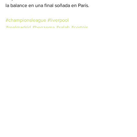
la balance en una final soñada en París.
#championsleague
#liverpool
#realmadrid
#benzema
#salah
#cortois
Ver todo
Entradas recientes