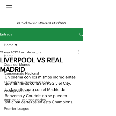
ESTADÍSTICAS AVANZADAS DE FÚTBOL
Entrada
Home
27 may 2022
2 min de lectura
Home
LIVERPOOL VS REAL
Copa del Mundo
MADRID
Campeonato Nacional
Un dilema con los mismos ingredientes 
Eliminatorias Sudamericanas
que las llaves contra el PSG y el City. 
Un favorito pero con el Madrid de 
Champions League
Benzema y Courtois no se pueden 
Amistosos Internacionales
anticipar certezas en esta Champions.
Premier League