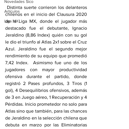
Novedades Sico
 Distinta suerte corrieron los delanteros 
Artículos
chilenos en el inicio del Clausura 2020 
de la Liga MX, donde el jugador más 
Liga MX
destacado fue el debutante, Ignacio 
Jeraldino (8,86 Index) quién con su gol 
le dio el triunfo al Atlas 2x1 sobre el Cruz 
Azul. Jeraldino fue el segundo mejor 
rendimiento de su equipo que promedió 
7,42 Index.  Asimismo fue uno de los 
jugadores con mayor productividad 
ofensiva durante el partido, donde 
registró 2 Pases profundos, 3 Tiros (1 
gol), 4 Desequilibrios ofensivos, además 
de 3 en Juego aéreo, 1 Recuperación y 4 
Pérdidas. Inicio prometedor no solo para 
Atlas sino que también, para las chances 
de Jeraldino en la selección chilena que 
debuta en marzo por las Eliminatorias 