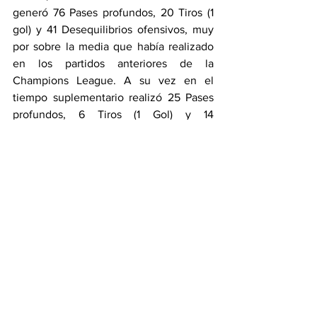
generó 76 Pases profundos, 20 Tiros (1 
gol) y 41 Desequilibrios ofensivos, muy 
por sobre la media que había realizado 
en los partidos anteriores de la 
Champions League. A su vez en el 
tiempo suplementario realizó 25 Pases 
profundos, 6 Tiros (1 Gol) y 14 
Desequilibrios ofensivos. Claramente el 
equipo buscó llevarse el partido pero un 
error en la salida, terminó costando la 
clasificación a ¼ de final.
#ChampionsLeague
#Liverpool
#AtléticoMadrid
#SICOINDEX
#KPI
#datascience