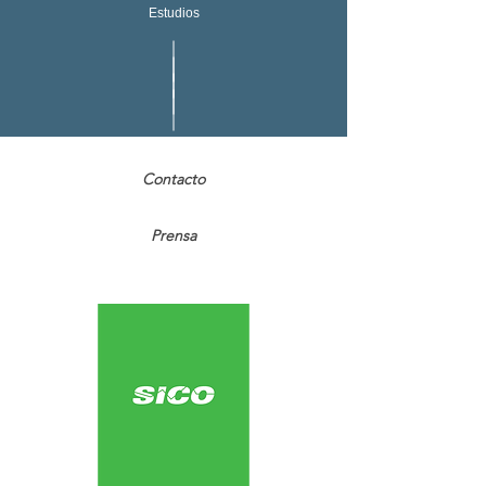
Estudios
Contacto
Prensa