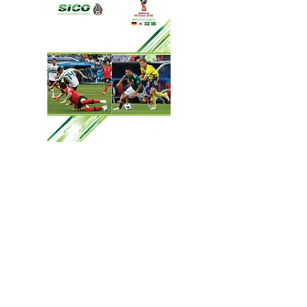
El campeón del mundo llega con dudas al
debut y cae con la selección mexicana que
tenía identificado el punto débil que Low
no corrigió en el juego inicial.